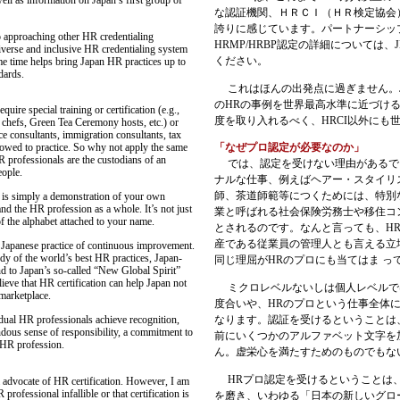
な認証機関、ＨＲＣＩ（ＨＲ検定協会
誇りに感じています。パートナーシッ
 approaching other HR credentialing
HRMP/HRBP認定の詳細については、
diverse and inclusive HR credentialing system
ください。
ame time helps bring Japan HR practices up to
dards.
これはほんの出発点に過ぎません。
のHRの事例を世界最高水準に近づけ
e special training or certification (e.g.,
度を取り入れるべく、HRCI以外にも
 chefs, Green Tea Ceremony hosts, etc.) or
nce consultants, immigration consultants, tax
llowed to practice. So why not apply the same
「なぜプロ認定が必要なのか」
R professionals are the custodians of an
では、認定を受けない理由があるで
eople.
ナルな仕事、例えばヘアー・スタイリ
師、茶道師範等につくためには、特別
 is simply a demonstration of your own
d the HR profession as a whole. It’s not just
業と呼ばれる社会保険労務士や移住コ
 of the alphabet attached to your name.
とされるのです。なんと言っても、
H
産である従業員の管理人とも言える立
panese practice of continuous improvement.
y of the world’s best HR practices, Japan-
同じ理屈が
HR
のプロにも当てはま
っ
d to Japan’s so-called “New Global Spirit”
eve that HR certification can help Japan not
ミクロレベルないしは個人レベルで
 marketplace.
度合いや、HRのプロという仕事全体
dual HR professionals achieve recognition,
なります。認証を受けるということは
ndous sense of responsibility, a commitment to
前にいくつかのアルファベット文字を
 HR profession.
ん。虚栄心を満たすためのものでもな
HRプロ認定を受けるということは
dvocate of HR certification. However, I am
professional infallible or that certification is
を磨き、いわゆる「日本の新しいグローバル・