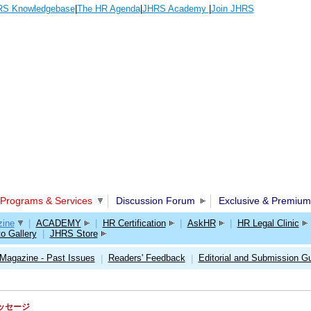
S Knowledgebase
|
The HR Agenda
|
JHRS Academy
|
Join JHRS
Programs & Services
Discussion Forum
Exclusive & Premium
ine
|
ACADEMY
|
HR Certification
|
AskHR
|
HR Legal Clinic
o Gallery
|
JHRS Store
Magazine - Past Issues
Readers' Feedback
Editorial and Submission Gu
|
|
のメッセージ