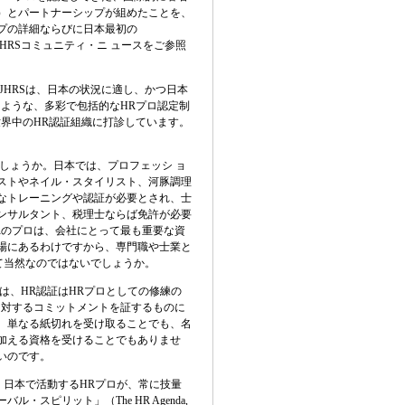
）とパートナーシップが組めたことを、
プの詳細ならびに日本最初の
JHRSコミュニティ・ニ ュースをご参照
JHRSは、日本の状況に適し、かつ日本
るような、多彩で包括的なHRプロ認定制
世界中のHR認証組織に打診しています。
しょうか。日本では、プロフェッシ
ョ
ストやネイル・スタイリスト、河豚調理
なトレーニングや認証が必要とされ、士
ンサルタント、税理士ならば免許が必要
R
のプロは、会社にとって最も重要な資
場にあるわけですから、専門職や士業と
て当然なのではないでしょうか。
は、HR認証はHRプロとしての修練の
に対するコミットメントを証するものに
、単なる紙切れを受け取ることでも、名
加える資格を受けることでもありませ
いのです。
、日本で活動するHRプロが、常に技量
スピリット」（The HR Agenda,