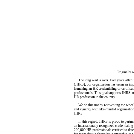
Originally w
The long wait is over. Five years after 
(JHRS), our organization has taken an impo
launching an HR credentialing or certific
professionals. This goal supports JHRS’ mi
HR profession in the country.
We do this not by reinventing the wheel, 
and synergy with like-minded organizations
JHRS.
In this regard, JHRS is proud to partner 
an internationally recognized credentialin
220,000 HR professionals certified to da
for more details about this partnership as 