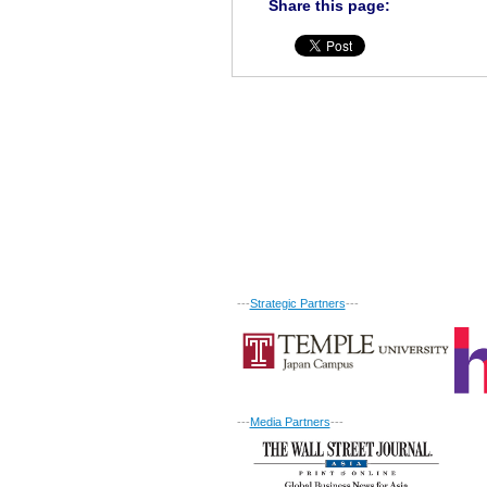
Share this page:
---
Strategic Partners
---
---
Media Partners
---