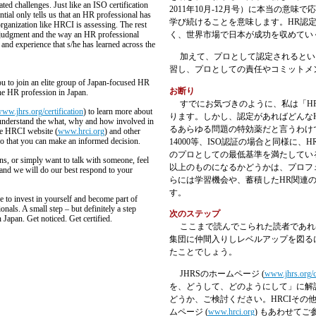
ated challenges. Just like an ISO certification
2011年10月-12月号）に本当の意味
tial only tells us that an HR professional has
学び続けることを意味します。HR認
organization like HRCI is assessing. The rest
l judgment and the way an HR professional
く、世界市場で日本が成功を収めてい
nd experience that s/he has learned across the
加えて、プロとして認定されるとい
習し、プロとしての責任やコミットメ
ou to join an elite group of Japan-focused HR
お断り
the HR profession in Japan.
すでにお気づきのように、私は「H
ww.jhrs.org/certification
) to learn more about
ります。しかし、認定があればどんな
d understand the what, why and how involved in
るあらゆる問題の特効薬だと言うわけでは
he HRCI website (
www.hrci.org
) and other
so that you can make an informed decision.
14000等、ISO認証の場合と同様に、
のプロとしての最低基準を満たしてい
, or simply want to talk with someone, feel
以上のものになるかどうかは、プロフ
and we will do our best respond to your
らには学習機会や、蓄積したHR関連
す。
 to invest in yourself and become part of
nals. A small step – but definitely a step
次のステップ
Japan. Get noticed. Get certified.
ここまで読んでこられた読者であれ
集団に仲間入りしレベルアップを図る
たことでしょう。
JHRS
のホームページ
(
www.jhrs.org/c
を、どうして、どのようにして」に解
どうか、ご検討ください。
HRCI
その
ムページ
(
www.hrci.org
)
もあわせてご