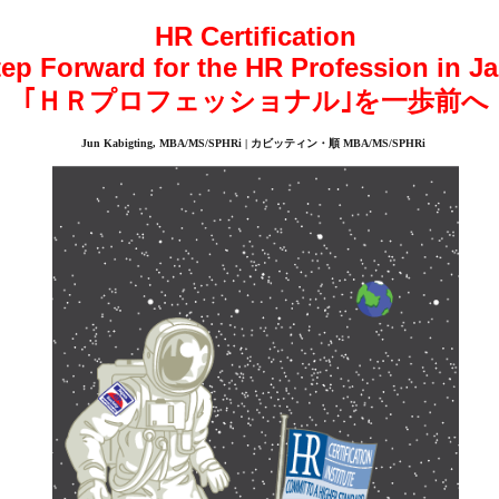
HR Certification
tep Forward for the HR Profession in Ja
｢ＨＲプロフェッショナル｣を一歩前へ
Jun Kabigting, MBA/MS/SPHRi | カビッティン・順 MBA/MS/SPHRi