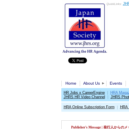
JHR
QuickLinks:
Home
About Us
Events
HR Jobs x CareerEngine
|
HRA Magaz
JHRS HR Video Channel
|
JHRS Phot
HRA Online Subscription Form
HRA 
|
Publisher's Message | 発行人から