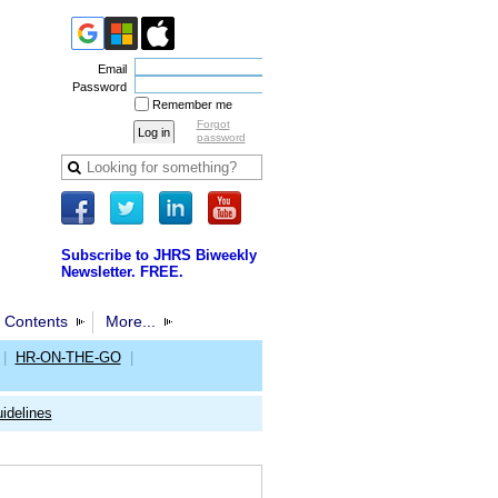
Email
Password
Remember me
Forgot
password
Subscribe to JHRS Biweekly
Newsletter. FREE.
 Contents
More...
|
HR-ON-THE-GO
|
idelines