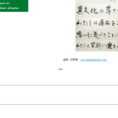
謝辞: 石野實 :
www.allleaders2011.com
***