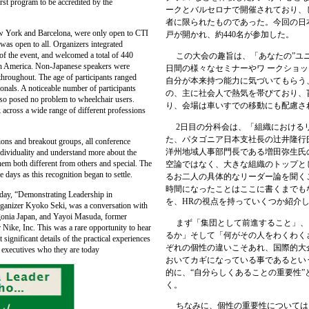
irst program to be accredited by the
ークとバルセロナで開催されており、
者に限られたものであった。今回の日
 York and Barcelona, were only open to CTI
戸が開かれ、約440名が参加した。
as open to all. Organizers integrated
 of the event, and welcomed a total of 440
この大会の趣旨は、「あなたの”ユ
th America. Non-Japanese speakers were
日間の様々なセミナーやワ ークショ
throughout. The age of participants ranged
自分が本来持つ能力に気づいてもらう
ionals. A noticeable number of participants
の、主に社会人で熱気を帯びており、
lso posed no problem to wheelchair users.
り、会場は車いすでの移動にも配慮さ
across a wide range of different professions
2日目の分科会は、「組織における
た、パタゴニア日本支社長の辻井隆行
ns and breakout groups, all conference
洋州地域人事部門長である増田弥生氏
individuality and understand more about the
hem both different from others and special. The
空論ではなく、大きな組織のトップと
days as this recognition began to settle.
るお二人の具体的なリーダー論を聞く
時間になったことはここに書くまでも
ay, “Demonstrating Leadership in
を、HRの視点を持っていくつか紹介
organizer Kyoko Seki, was a conversation with
gonia Japan, and Yayoi Masuda, former
まず「集団として前進すること」、
ike, Inc. This was a rare opportunity to hear
るか」そして「何がその人をわくわく
 significant details of the practical experiences
ぞれの個性の違いこそあれ、国際的大
l executives who they are today
おいてカギになっている事であるとい
的に、“自分らしくあることの重要性”
く。
ちなみに、個性の重要性については