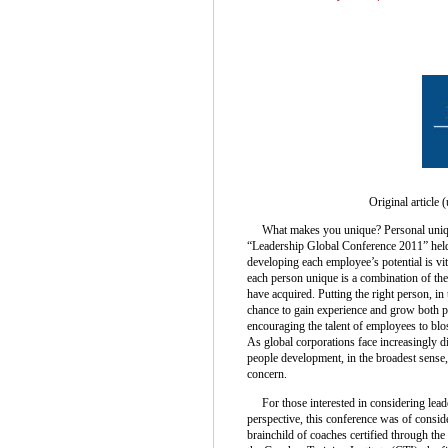
Original article 
What makes you unique? Personal uniquen
“Leadership Global Conference 2011” hel
developing each employee’s potential is v
each person unique is a combination of the
have acquired. Putting the right person, in t
chance to gain experience and grow both p
encouraging the talent of employees to blo
As global corporations face increasingly di
people development, in the broadest sense
concern.
For those interested in considering lead
perspective, this conference was of conside
brainchild of coaches certified through t