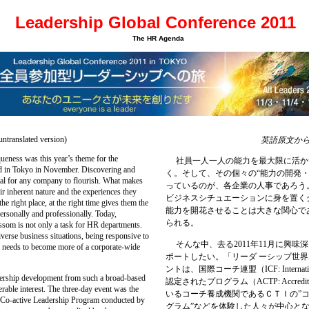
Leadership Global Conference 2011
The HR Agenda
(untranslated version)
英語原文か
ess was this year’s theme for the
社員一人一人の能力を最大限に活か
d in Tokyo in November. Discovering and
く。そして、その個々の“能力の開発・
ital for any company to flourish. What makes
っているのが、各企業の人事であろう
ir inherent nature and the experiences they
ビジネスシチュエーションに身を置く
he right place, at the right time gives them the
能力を開花させることは大きな関心で
ersonally and professionally. Today,
られる。
ssom is not only a task for HR departments.
verse business situations, being responsive to
そんな中、去る2011年11月に興
, needs to become more of a corporate-wide
ポートしたい。「リーダ ーシップ世界
ントは、国際コーチ連盟（ICF: Internatio
ership development from such a broad-based
認定されたプログラム（ACTP: Accredited 
rable interest. The three-day event was the
いるコーチ養成機関であるＣＴＩの”
he Co-active Leadership Program conducted by
グラム”などを体験した人々が中心と