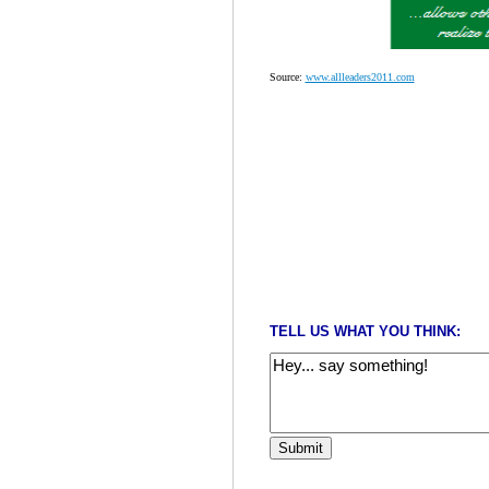
Source:
www.allleaders2011.com
TELL US WHAT YOU THINK: