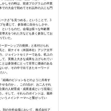
しかしその時は、前述プログラムの卒業
本での大会で初めてそれ以外の人にも門
ニークさ”を見つめる」ということで、3
ップを通じて、参加者に自分らしさや、
、というものだ。会場は様々な年齢層
盲導犬をつれた方なども多く参加してお
れていた。
リーダーシップの発揮」と名付けられ
氏と、前ナイキ（米国本社）アジア太平
の、ジョイントセミナーである。机上の
して、実務上大きな成果を上げられてい
ことは参加者にとって非常に価値のある
ないが、その中で出てきたキーワード
したい。
「組織のビジョンをどのように共有す
させるのか」、この3点が、お二人それ
企業の人材育成・成果達成という現場に
う。そして、それらのポイントは、最終
というメインテ ーマへと繋がってい
、別の分科会場において、株式会社ア