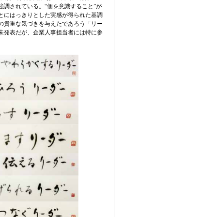
強調されている。“個を意識すること”が
とにはっきりとした実感が得られた基調
の貴重な気づきを与えたであろう「リー
未発表だが、企業人事担当者には特に参