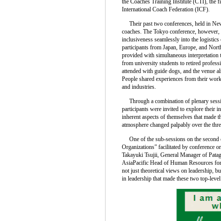
the Coaches Training Institute (CTI), the f
International Coach Federation (ICF).
Their past two conferences, held in New
coaches. The Tokyo conference, however, w
inclusiveness seamlessly into the logistics
participants from Japan, Europe, and Nor
provided with simultaneous interpretation 
from university students to retired profess
attended with guide dogs, and the venue a
People shared experiences from their work 
and industries.
Through a combination of plenary sessio
participants were invited to explore their 
inherent aspects of themselves that made t
atmosphere changed palpably over the three 
One of the sub-sessions on the second d
Organizations” facilitated by conference 
Takayuki Tsujii, General Manager of Pata
AsiaPacific Head of Human Resources for N
not just theoretical views on leadership, but
in leadership that made these two top-leve