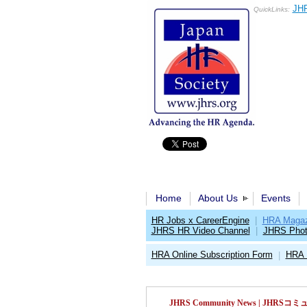
JHR
QuickLinks:
Home
About Us
Events
HR Jobs x CareerEngine
|
HRA Magaz
JHRS HR Video Channel
|
JHRS Phot
HRA Online Subscription Form
HRA 
|
JHRS Community News | JH