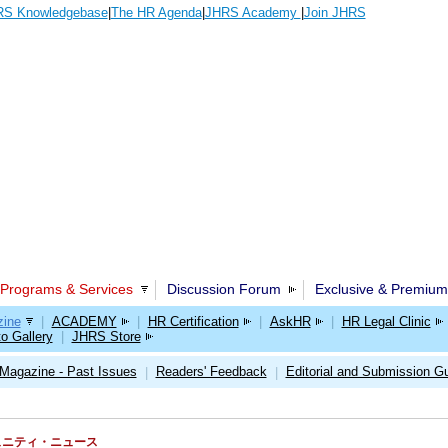
S Knowledgebase
|
The HR Agenda
|
JHRS Academy
|
Join JHRS
Programs & Services
Discussion Forum
Exclusive & Premium
ine
|
ACADEMY
|
HR Certification
|
AskHR
|
HR Legal Clinic
o Gallery
|
JHRS Store
Magazine - Past Issues
Readers' Feedback
Editorial and Submission Gu
|
|
RSコミュニティ・ニュース