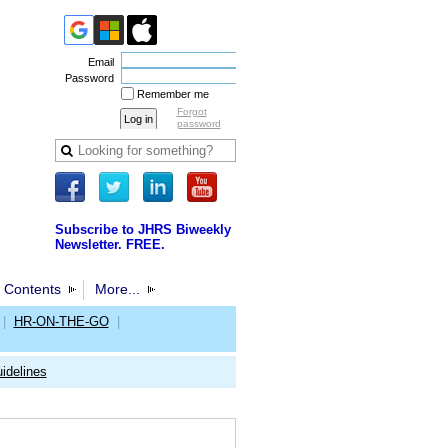
Email
Password
Remember me
Forgot
password
Subscribe to JHRS Biweekly
Newsletter. FREE.
 Contents
More...
|
HR-ON-THE-GO
|
idelines