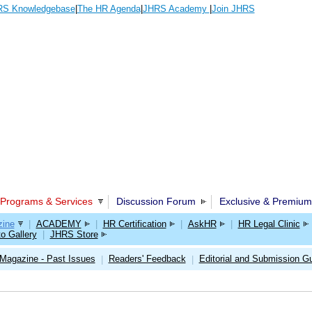
S Knowledgebase
|
The HR Agenda
|
JHRS Academy
|
Join JHRS
Programs & Services
Discussion Forum
Exclusive & Premium
ine
|
ACADEMY
|
HR Certification
|
AskHR
|
HR Legal Clinic
o Gallery
|
JHRS Store
Magazine - Past Issues
Readers' Feedback
Editorial and Submission Gu
|
|