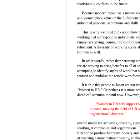
work/family conflicts in the future.
Because modern Japan has a mature econ
and women place value on the fulfillment o
individual passions, aspirations and skills.
This is why we must think about how to 
working that correspond to individuals’ ca
family care giving, community contributio
retirement. A diversity of working styles
for men as well.
In other words, rather than wresting a pla
we are striving to bring benefits to all 
attempting to identify styles of work that 
women and mobilize the female workforce 
It is true that people in Japan are not ye
“Women in HR.” Or perhaps it is more accur
dared call attention to until now. However, 
“Women in HR will support bo
to come, making the field of HR an
organizational diversity.”
overall model for achieving diversity, sin
working at companies and organizations. E
function to produce harmony. Society and
of realizing a more mature diversity, so tha