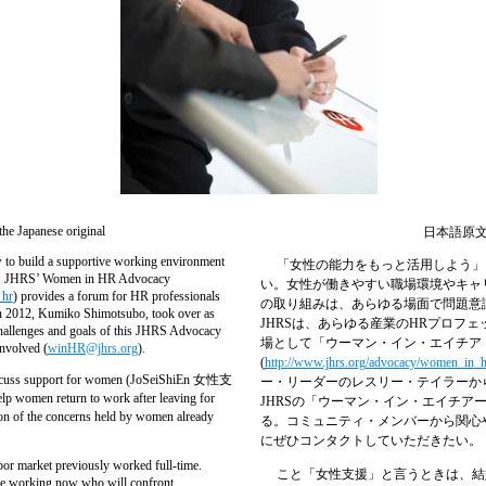
the Japanese original
日本語原
o build a supportive working environment
「女性の能力をもっと活用しよう」
ers. JHRS’ Women in HR Advocacy
い。女性が働きやすい職場環境やキャ
_hr
) provides a forum for HR professionals
の取り組みは、あらゆる場面で問題意
. In 2012, Kumiko Shimotsubo, took over as
JHRS
は、あらゆる産業の
HR
プロフェ
hallenges and goals of this JHRS Advocacy
場として「ウーマン・イン・エイチア
involved (
winHR@jhrs.org
).
(
http://www.jhrs.org/advocacy/women_in_h
scuss support for women (JoSeiShiEn 女性支
ー・リーダーのレスリー・テイラーか
lp women return to work after leaving for
JHRS
の「ウーマン・イン・エイチア
tion of the concerns held by women already
る。コミュニティ・メンバーから関心
にぜひコンタクトしていただきたい。
 market previously worked full-time.
こと「女性支援」と言うときは、結
 are working now who will confront