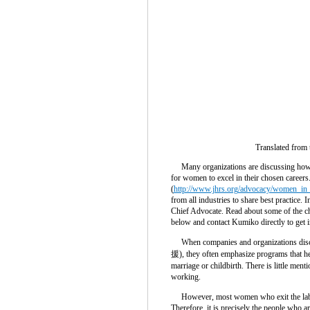
Translated from 
Many organizations are discussing how t
for women to excel in their chosen care
(
http://www.jhrs.org/advocacy/women_in
from all industries to share best practice
Chief Advocate. Read about some of the c
below and contact Kumiko directly to get 
When companies and organizations di
援), they often emphasize programs that he
marriage or childbirth. There is little men
working.
However, most women who exit the labor
Therefore, it is precisely the people who