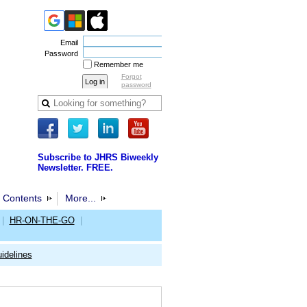
Email
Password
Remember me
Forgot
password
Subscribe to JHRS Biweekly
Newsletter. FREE.
 Contents
More...
|
HR-ON-THE-GO
|
idelines