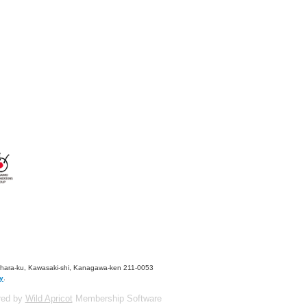
ahara-ku, Kawasaki-shi, Kanagawa-ken 211-0053
y
.
red by
Wild Apricot
Membership Software