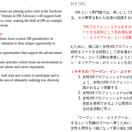
ひとつだ。
n are playing active roles at the forefront
HR
という専門職では、幸いにして
S’ Women in HR Advocacy will support both
る。その事実を私たち自身が認識する
 to come, making the field of HR an example
ersity.
“HR
プロフェッショナルをサポ
ードする役割として存在感を発
y:
ン・エイチアール」という活動
utions from women HR practitioners in
 attention to their unique opportunity to
むために、後に続く女性HRプロフェ
様性をリードする役割として存在感を
t opportunities that support the advancement
チアール」という活動を推進しようと
ty activities which foster an environment in
ン・エイチアール」のミッションを次
r talents and career aspirations.
ＪＨＲＳの「ウーマン・イン・エイチ
th men and women to participate and to
女性HRプロフェッショナルが
he aim of ultimately realizing true diversity.
よう、女性のHRプロフェッシ
識されるよう啓蒙する
女性HRプロフェッショナルの
女性HRプロフェッショナルが
意欲を表明できるような環境の
る社会活動に学ぶ
「ウーマン・イン・エイチアール」
するという究極のゴールへ導くために
女性も男性も一緒になって取り組む活