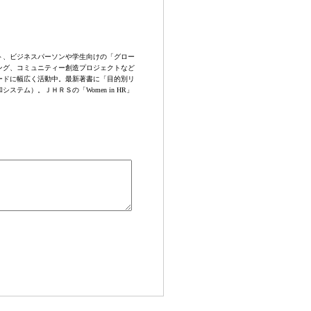
ト、ビジネスパーソンや学生向けの「グロー
ング、コミュニティー創造プロジェクトなど
ードに幅広く活動中。最新著書に「目的別リ
システム）。ＪＨＲＳの「Women in HR」