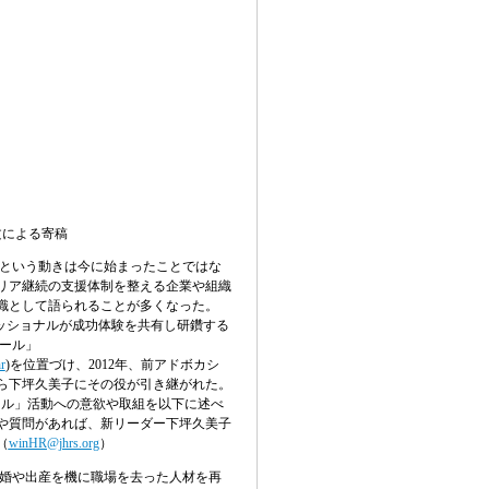
文による寄稿
という動きは今に始まったことではな
リア継続の支援体制を整える企業や組織
識として語られることが多くなった。
ッショナルが成功体験を共有し研鑽する
ール」
r
)
を位置づけ、
2012
年、前アドボカシ
ら下坪久美子にその役が引き継がれた。
ール」活動への意欲や取組を以下に述べ
や質問があれば、新リーダー下坪久美子
（
winHR@jhrs.org
）
婚や出産を機に職場を去った人材を再