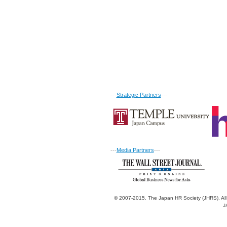
---
Strategic Partners
---
---
Media Partners
---
© 2007-2015. The Japan HR Society (JHRS). All
J