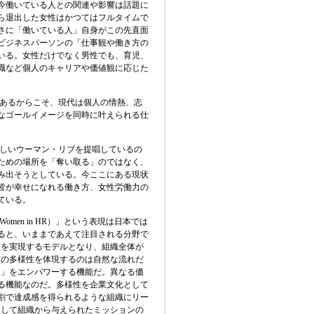
今働いている人との関連や影響は話題に
ら退出した女性はかつてはフルタイムで
さに「働いている人」自身がこの先直面
ビジネスパーソンの「仕事観や働き方の
いる。女性だけでなく男性でも、育児、
職など個人のキャリアや価値観に応じた
あるからこそ、現代は個人の情熱、志
なゴールイメージを同時に叶えられる仕
しいウーマン・リブを提唱しているの
ための場所を「奪い取る」のではなく、
み出そうとしている。今ここにある現状
皆が幸せになれる働き方、女性労働力の
ている。
men in HR）」という表現は日本では
ると、いままであえて注目される分野で
性を実現するモデルとなり、組織全体が
方の多様性を体現するのは自然な流れだ
人」をエンパワーする機能だ。異なる価
る機能なのだ。多様性を企業文化として
割で達成感を得られるような組織にリー
そして組織から与えられたミッションの