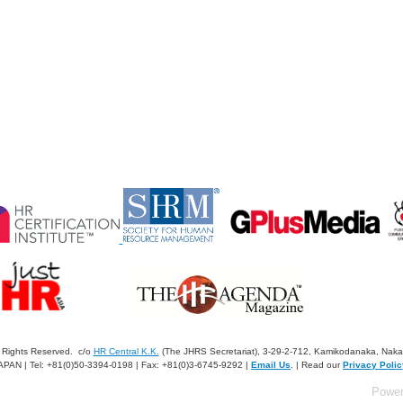
 Rights Reserved. c/o
HR Central K.K.
(The JHRS Secretariat), 3-29-2-712, Kamikodanaka, Nak
APAN | Tel: +81(0)50-3394-0198 | Fax: +81(0)3-6745-9292 |
Email Us
. | Read our
Privacy Polic
Powe