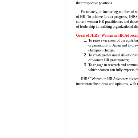
their respective positions.
Fortunately, an increasing number of wome
of HR. To achieve further progress, JHR
current women HR practitioners and those
of leadership in realizing organizational div
Goals of JHRS’ Women in HR Advocac
To raise awareness of the contrib
organizations in Japan and to draw
champion change;
To create professional developmen
of women HR practitioners;
To engage in research and communi
which women can fully express thei
JHRS’ Women in HR Advocacy invites bo
incorporate their ideas and opinions, with t