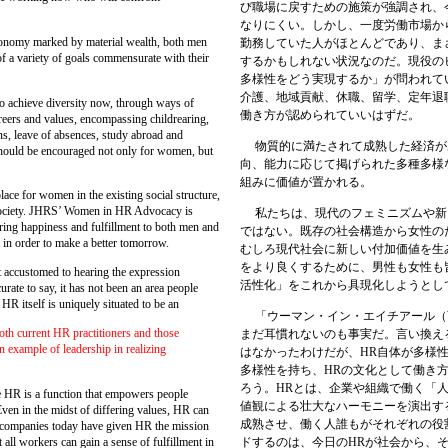
び職場に戻すための施策が強調され、
なりにくい。しかし、一度労働市場か
omy marked by material wealth, both men
勤務していた人がほとんどであり、ま
f a variety of goals commensurate with their
するかもしれない状況なのだ。現役の
多様性をどう実現するか」が問われて
介護、地域貢献、休職、留学、定年退
achieve diversity now, through ways of
働き方が認められていいはずだ。
reers and values, encompassing childrearing,
ns, leave of absences, study abroad and
物質的に満たされて成熟した経済が
 should be encouraged not only for women, but
向、能力に応じて掲げられた多種多様
組みに価値が置かれる。
ce for women in the existing social structure,
of society. JHRS’ Women in HR Advocacy is
私たちは、現代のフェミニズムや新
bring happiness and fulfillment to both men and
ではない。既存の社会構造から女性の
in order to make a better tomorrow.
むしろ現代社会に新しい付加価値を生
をより良くするために、男性も女性も
t accustomed to hearing the expression
活性化」をこれから具現化しようとし
ate to say, it has not been an area people
HR itself is uniquely situated to be an
「ウーマン・イン・エイチアール（Wo
th current HR practitioners and those
まだ耳慣れないのも事実だ。言い換え
 example of leadership in realizing
はなかったわけだが、
HR
自体が多様
多様性を持ち、
HR
の文化として働き
ろう。
HR
とは、企業や組織で働く「
ce HR is a function that empowers people
値観による壮大なハーモニーを演出す
ven in the midst of differing values, HR can
成熟させ、働く人誰もがそれぞれの役
 companies today have given HR the mission
ドするのは、今日の
HR
が社会から、
t all workers can gain a sense of fulfillment in