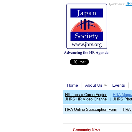
JHR
QuickLinks:
Home
About Us
Events
HR Jobs x CareerEngine
|
HRA Magaz
JHRS HR Video Channel
|
JHRS Phot
HRA Online Subscription Form
HRA 
|
Community News