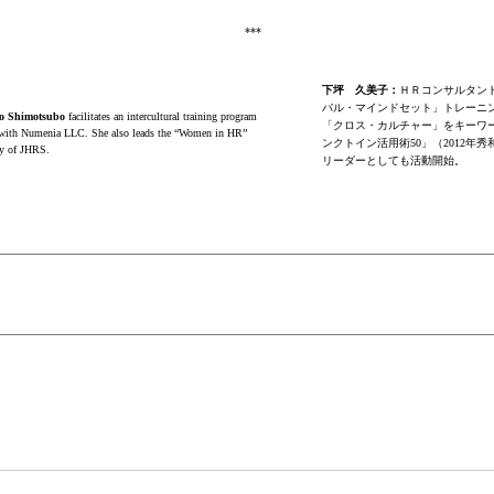
***
下坪 久美子：
ＨＲコンサルタン
バル・マインドセット」トレーニ
 Shimotsubo
facilitates an intercultural training program
「クロス・カルチャー」をキーワ
 with Numenia LLC. She also leads the “Women in HR”
ンクトイン活用術50」（2012年秀和
y of JHRS.
リーダーとしても活動開始。