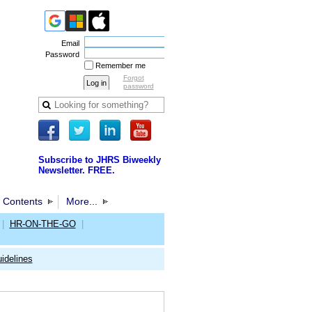
Email
Password
Remember me
Forgot
password
Subscribe to JHRS Biweekly
Newsletter. FREE.
 Contents
More...
|
HR-ON-THE-GO
|
idelines