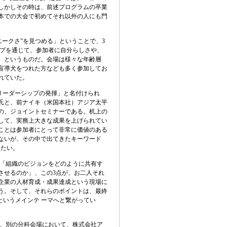
しかしその時は、前述プログラムの卒業
本での大会で初めてそれ以外の人にも門
ニークさ”を見つめる」ということで、3
ップを通じて、参加者に自分らしさや、
、というものだ。会場は様々な年齢層
盲導犬をつれた方なども多く参加してお
れていた。
リーダーシップの発揮」と名付けられ
氏と、前ナイキ（米国本社）アジア太平
の、ジョイントセミナーである。机上の
して、実務上大きな成果を上げられてい
ことは参加者にとって非常に価値のある
ないが、その中で出てきたキーワード
したい。
「組織のビジョンをどのように共有す
させるのか」、この3点が、お二人それ
企業の人材育成・成果達成という現場に
う。そして、それらのポイントは、最終
というメインテ ーマへと繋がってい
、別の分科会場において、株式会社ア