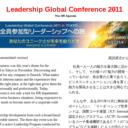
Leadership Global Conference 2011
The HR Agenda
(untranslated version)
英語原文か
ess was this year’s theme for the
社員一人一人の能力を最大限に活か
d in Tokyo in November. Discovering and
く。そして、その個々の“能力の開発・
ital for any company to flourish. What makes
っているのが、各企業の人事であろう
ir inherent nature and the experiences they
ビジネスシチュエーションに身を置く
he right place, at the right time gives them the
能力を開花させることは大きな関心で
ersonally and professionally. Today,
られる。
ssom is not only a task for HR departments.
verse business situations, being responsive to
そんな中、去る2011年11月に興
, needs to become more of a corporate-wide
ポートしたい。「リーダ ーシップ世界
ントは、国際コーチ連盟（ICF: Internatio
ership development from such a broad-based
認定されたプログラム（ACTP: Accredited 
rable interest. The three-day event was the
いるコーチ養成機関であるＣＴＩの”
he Co-active Leadership Program conducted by
グラム”などを体験した人々が中心と