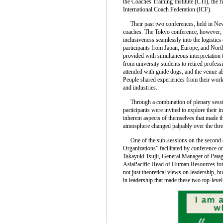
the Coaches Training Institute (CTI), the f
International Coach Federation (ICF).
Their past two conferences, held in New
coaches. The Tokyo conference, however, w
inclusiveness seamlessly into the logistics
participants from Japan, Europe, and Nor
provided with simultaneous interpretation 
from university students to retired profess
attended with guide dogs, and the venue a
People shared experiences from their work 
and industries.
Through a combination of plenary sessio
participants were invited to explore their 
inherent aspects of themselves that made t
atmosphere changed palpably over the three 
One of the sub-sessions on the second d
Organizations” facilitated by conference 
Takayuki Tsujii, General Manager of Pata
AsiaPacific Head of Human Resources for N
not just theoretical views on leadership, but
in leadership that made these two top-leve