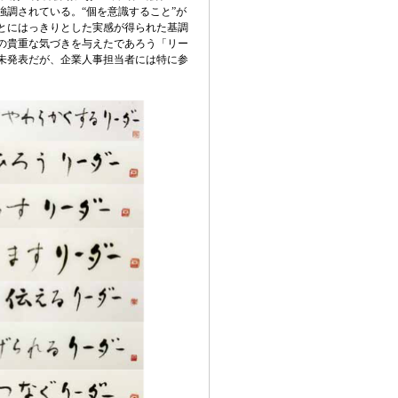
強調されている。“個を意識すること”が
とにはっきりとした実感が得られた基調
の貴重な気づきを与えたであろう「リー
未発表だが、企業人事担当者には特に参