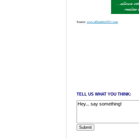
Source:
www.allleaders2011.com
TELL US WHAT YOU THINK: