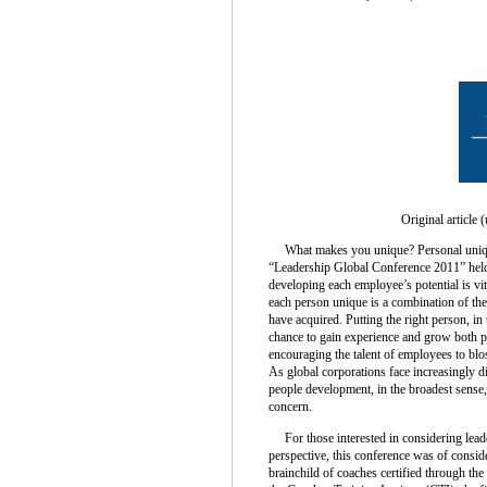
Original article 
What makes you unique? Personal uniquen
“Leadership Global Conference 2011” hel
developing each employee’s potential is v
each person unique is a combination of the
have acquired. Putting the right person, in t
chance to gain experience and grow both p
encouraging the talent of employees to blo
As global corporations face increasingly di
people development, in the broadest sense
concern.
For those interested in considering lead
perspective, this conference was of conside
brainchild of coaches certified through t