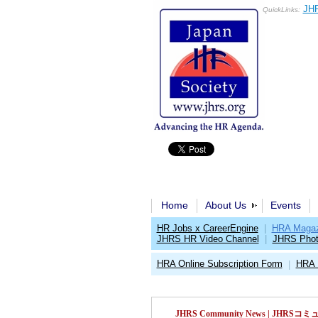
JHR
QuickLinks:
Home
About Us
Events
HR Jobs x CareerEngine
|
HRA Magaz
JHRS HR Video Channel
|
JHRS Phot
HRA Online Subscription Form
HRA 
|
JHRS Community News | JH