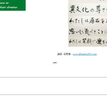
謝辞: 石野實 :
www.allleaders2011.com
***