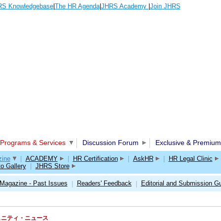
S Knowledgebase
|
The HR Agenda
|
JHRS Academy
|
Join JHRS
Programs & Services
Discussion Forum
Exclusive & Premium
ine
|
ACADEMY
|
HR Certification
|
AskHR
|
HR Legal Clinic
o Gallery
|
JHRS Store
Magazine - Past Issues
Readers' Feedback
Editorial and Submission Gu
|
|
RSコミュニティ・ニュース