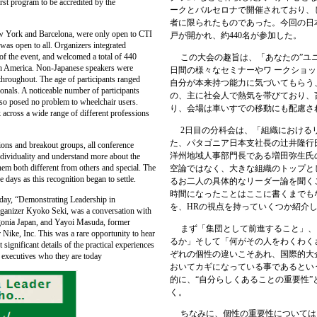
irst program to be accredited by the
ークとバルセロナで開催されており、
者に限られたものであった。今回の日
 York and Barcelona, were only open to CTI
戸が開かれ、約440名が参加した。
as open to all. Organizers integrated
 of the event, and welcomed a total of 440
この大会の趣旨は、「あなたの”ユ
th America. Non-Japanese speakers were
日間の様々なセミナーやワ ークショ
throughout. The age of participants ranged
自分が本来持つ能力に気づいてもらう
ionals. A noticeable number of participants
の、主に社会人で熱気を帯びており、
lso posed no problem to wheelchair users.
り、会場は車いすでの移動にも配慮さ
across a wide range of different professions
2日目の分科会は、「組織における
た、パタゴニア日本支社長の辻井隆行
ns and breakout groups, all conference
洋州地域人事部門長である増田弥生氏
individuality and understand more about the
hem both different from others and special. The
空論ではなく、大きな組織のトップと
days as this recognition began to settle.
るお二人の具体的なリーダー論を聞く
時間になったことはここに書くまでも
ay, “Demonstrating Leadership in
を、HRの視点を持っていくつか紹介
organizer Kyoko Seki, was a conversation with
gonia Japan, and Yayoi Masuda, former
まず「集団として前進すること」、
ike, Inc. This was a rare opportunity to hear
るか」そして「何がその人をわくわく
 significant details of the practical experiences
ぞれの個性の違いこそあれ、国際的大
l executives who they are today
おいてカギになっている事であるとい
的に、“自分らしくあることの重要性”
く。
ちなみに、個性の重要性については