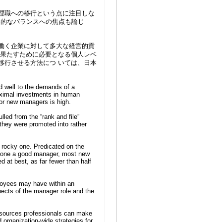
理職への移行という点に注目しな
略的なバランスへの焦点も論じ
働く企業に対して多大な経営的貢
を果たすために必要となる個人レベ
移行させる方法につ いては、日本
d well to the demands of a
aximal investments in human
 for new managers is high.
ed from the “rank and file”
they were promoted into rather
 a rocky one. Predicated on the
s one a good manager, most new
d at best, as far fewer than half
ployees may have within an
pects of the manager role and the
sources professionals can make
d organization-wide strategies for