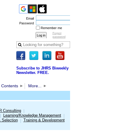
Email
Password
Remember me
Forgot
password
Subscribe to JHRS Biweekly
Newsletter. FREE.
 Contents
More...
R Consulting
|
Learning/Knowledge Management
|
|
& Selection
Training & Development
|