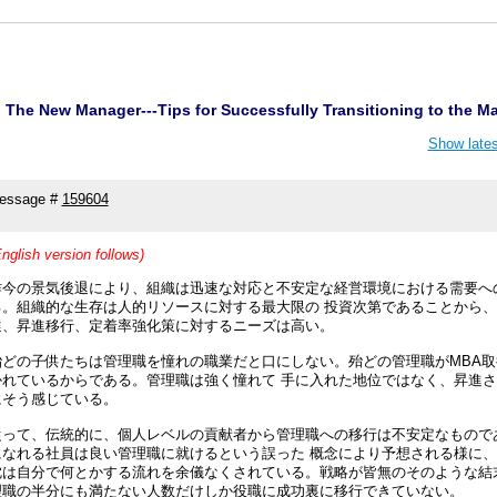
: The New Manager---Tips for Successfully Transitioning to the M
Show lates
essage #
159604
nglish version follows)
昨今の景気後退により、組織は迅速な対応と不安定な経営環境における需要へ
る。組織的な生存は人的リソースに対する最大限の 投資次第であることから
選、昇進移行、定着率強化策に対するニーズは高い。
殆どの子供たちは管理職を憧れの職業だと口にしない。殆どの管理職がMBA取
かれているからである。管理職は強く憧れて 手に入れた地位ではなく、昇進
にそう感じている。
従って、伝統的に、個人レベルの貢献者から管理職への移行は不安定なもので
になれる社員は良い管理職に就けるという誤った 概念により予想される様に
沈は自分で何とかする流れを余儀なくされている。戦略が皆無のそのような結
理職の半分にも満たない人数だけしか役職に成功裏に移行できていない。