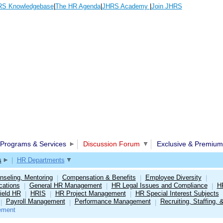
S Knowledgebase
|
The HR Agenda
|
JHRS Academy
|
Join JHRS
Programs & Services
Discussion Forum
Exclusive & Premium
s
|
HR Departments
nseling, Mentoring
Compensation & Benefits
Employee Diversity
|
|
|
cations
General HR Management
HR Legal Issues and Compliance
H
|
|
|
ield HR
HRIS
HR Project Management
HR Special Interest Subjects
|
|
|
Payroll Management
Performance Management
Recruiting, Staffing, 
|
|
|
ement