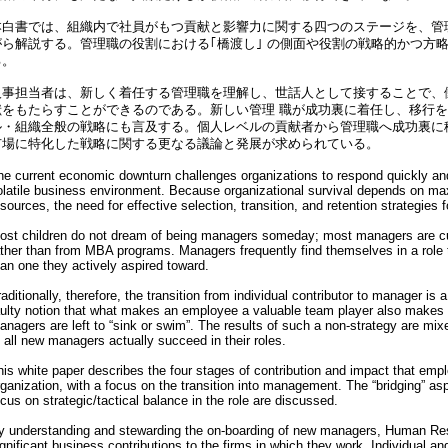
本白書では、組織内で社員がもつ貢献と影響力に関する四つのステージを、管
がら解説する。管理職の役割における｢橋渡し｣ の側面や役割の戦略的かつ方
る。
人事担当者は、新しく着任する管理職を理解し、世話人として接することで、
献をもたらすことができるのである。新しい管理 職が成功裏に着任し、移行
ル・組織全般の戦略にも言及する。個人レベルの貢献者から管理職へ成功裏に
市場に特化した戦略に関する更なる議論と発展が求められている。
he current economic downturn challenges organizations to respond quickly an
olatile business environment. Because organizational survival depends on m
sources, the need for effective selection, transition, and retention strategies
ost children do not dream of being managers someday; most managers are cull
ather than from MBA programs. Managers frequently find themselves in a role 
han one they actively aspired toward.
aditionally, therefore, the transition from individual contributor to manager is
aulty notion that what makes an employee a valuable team player also make
nagers are left to “sink or swim”. The results of such a non-strategy are mixe
 all new managers actually succeed in their roles.
his white paper describes the four stages of contribution and impact that em
rganization, with a focus on the transition into management. The “bridging” as
cus on strategic/tactical balance in the role are discussed.
y understanding and stewarding the on-boarding of new managers, Human Re
gnificant business contributions to the firms in which they work. Individual an