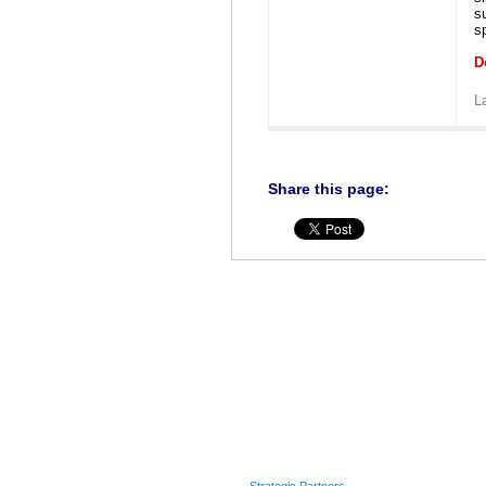
s
s
D
L
Share this page:
---
Strategic Partners
---