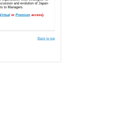
iscussion and evolution of Japan-
ors to Managers.
Virtual
or
Premium
access).
Back to top