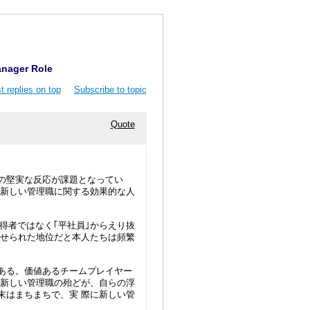
anager Role
t replies on top
Subscribe to topic
Quote
の堅実な反応が課題となってい
、新しい管理職に関する効果的な人
得者ではなく｢平社員｣からえり抜
させられた地位だと本人たちは頻繁
ある。価値あるチームプレイヤー
、新しい管理職の殆どが、自らの浮
末はまちまちで、実 際に新しい管