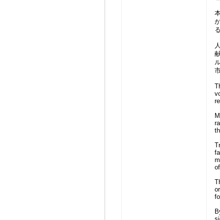
T
v
re
M
r
t
Tr
f
ma
of
T
o
fo
B
si