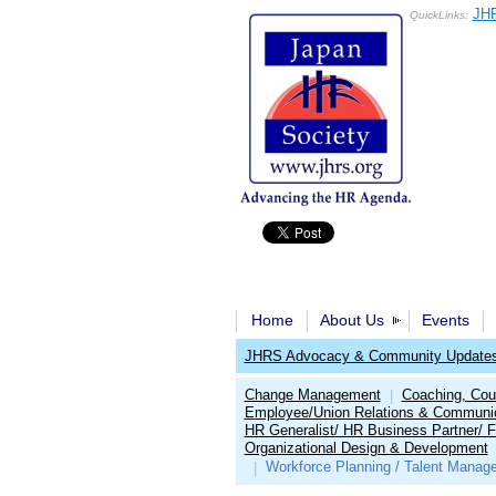
JHR
QuickLinks:
Home
About Us
Events
JHRS Advocacy & Community Update
Change Management
Coaching, Cou
|
Employee/Union Relations & Communi
HR Generalist/ HR Business Partner/ F
Organizational Design & Development
Workforce Planning / Talent Manag
|